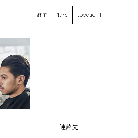
775
米
終了
終
$775
Location 1
ド
了
ル
連絡先