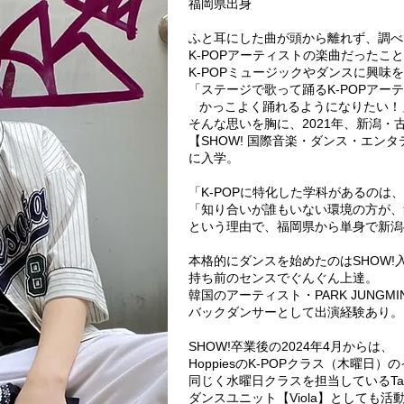
福岡県出身
ふと耳にした曲が頭から離れず、調べ
K-POPアーティストの楽曲だったこ
K-POPミュージックやダンスに興味
「ステージで歌って踊るK-POPアー
かっこよく踊れるようになりたい！
そんな思いを胸に、2021年、新潟・
【SHOW! 国際音楽・ダンス・エン
に入学。
「K-POPに特化した学科があるのは
「知り合いが誰もいない環境の方が、
という理由で、福岡県から単身で新潟
本格的にダンスを始めたのはSHOW!
持ち前のセンスでぐんぐん上達。
韓国のアーティスト・PARK JUNG
バックダンサーとして出演経験あり。
SHOW!卒業後の2024年4月からは、
HoppiesのK-POPクラス（木曜日
同じく水曜日クラスを担当しているTa
ダンスユニット【Viola】としても活