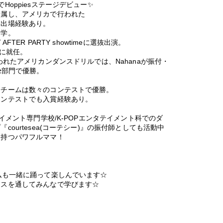
Hoppiesステージデビュー✨
所属し、アメリカで行われた
ト出場経験あり。
留学。
TER PARTY showtimeに選抜出演。
ーに就任。
行われたアメリカンダンスドリルでは、
Nahanaが振付・
z部門で優勝。
るチームは
数々のコンテストで優勝。
コンテストでも入賞経験あり。
テイメント専門学校/K-POPエンタテイメント科でのダ
ourtesea(コーテシー)』の振付師としても活動中​
を持つパワフルママ！
私も一緒に踊って楽しんでいます☆​
ンスを通してみんなで学びます☆