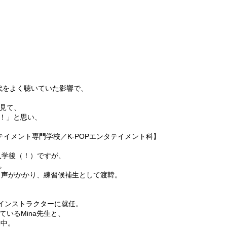
時代をよく聴いていた影響で、
を見て、
！」と思い、
タテイメント専門学校／K-POPエンタテイメント科】
入学後（！）ですが、
。
ら声がかかり、練習候補生として渡韓。
）のインストラクターに就任。
ているMina先生と、
動中。