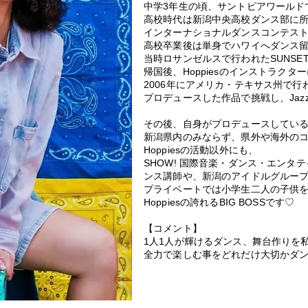
​中学3年生の頃、サントピアワールドで
高校時代は新潟中央高校ダンス部に
インターナショナルダンスコンテス
​高校卒業後は単身でハワイへダンス
当時ロサンゼルスで行われたSUNSET AF
帰国後、Hoppiesのインストラクタ
2006年にアメリカ・テキサス州で
プロデュースした作品で挑戦し、Jaz
その後、自身がプロデュースしてい
​新潟県内のみならず、県外や海外の
Hoppiesの活動以外にも、
SHOW! 国際音楽・ダンス・エンタ
ンス講師や、
新潟のアイドルグループ『c
​プライベートでは小学生二人の子供
Hoppiesの誇れるBIG BOSSです♡
​【コメント】
1人1人が輝けるダンス、舞台作りを
​全力で楽しむ事をどれだけ大切かダ