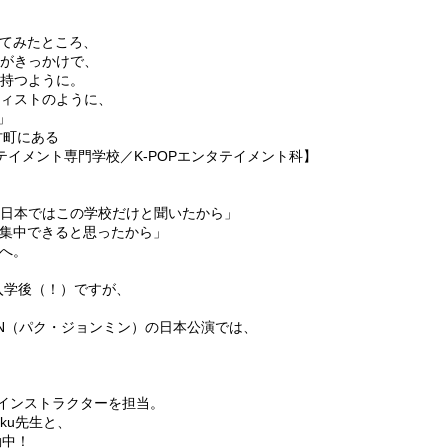
てみたところ、
とがきっかけで、
を持つように。
ティストのように、
」
古町にある
タテイメント専門学校
／K-POPエンタテイメント科】
、日本ではこの学校だけと聞いたから」
集中できると思ったから」
へ。
入学後（！）ですが、
MIN（パク・ジョンミン）の日本公演では、
）のインストラクターを担当。
ku先生と、
動中！