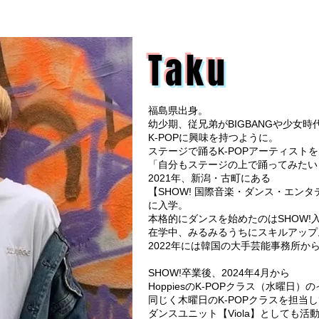
Taku
福島県出身。
幼少期、従兄弟がBIGBANGや少女
K-POPに興味を持つように。
ステージで踊るK-POPアーティスト
「自分もステージの上で踊ってみたい
2021年、新潟・古町にある
【SHOW! 国際音楽・ダンス・エン
に入学。
本格的にダンスを始めたのはSHOW!
在学中、みるみるうちにスキルアップ
2022年には韓国の大手芸能事務所か
SHOW!卒業後、2024年4月から
HoppiesのK-POPクラス（水曜日
同じく木曜日のK-POPクラスを担当し
ダンスユニット【Viola】としても活