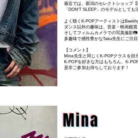
最近では、新潟のセレクトショップ【
「DON'T SLEEP」のモデルとしても
よく聴くK-POPアーティストはBaek
ダンス以外の趣味は、音楽・映画鑑賞
そしてフィルムカメラでの写真撮影📷
多趣味で感性豊かなTaku先生にご注
【コメント】
Mina先生と同じくK-POPクラスを担
K-POPを好きな方はもちろん、K-
是非ご参加お待ちしております！
Mina