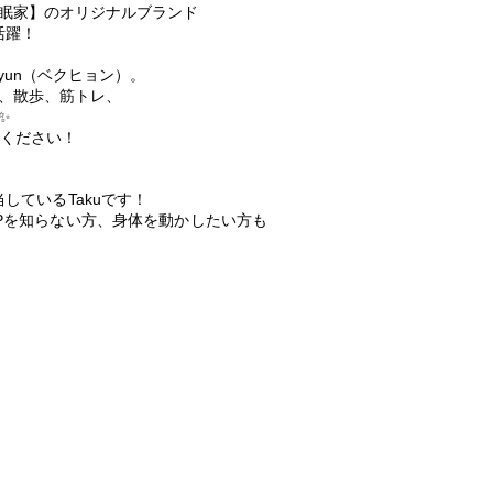
眠家】のオリジナルブランド
活躍！
hyun（ベクヒョン）。
、散歩、筋トレ、
✨
目ください！
当しているTakuです！
POPを知らない方、身体を動かしたい方も