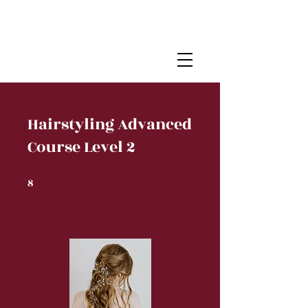
Danceteam Hoppies
sincs 1985
Hairstyling Advanced
Course Level 2
8
8 undefined