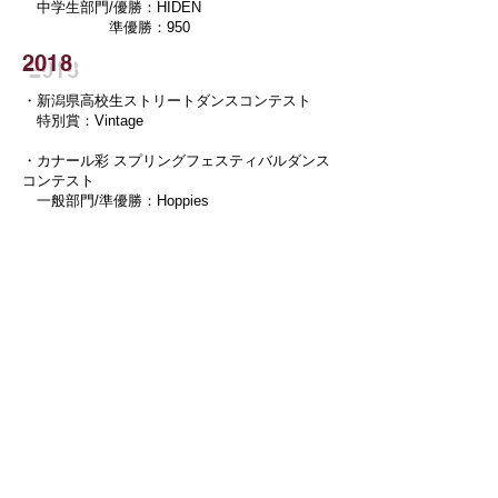
中学生部門/優勝：HIDEN
準優勝：950
2018
・新潟県高校生ストリートダンスコンテスト
特別賞：Vintage
・
カナール彩 スプリングフェスティバル ダンス
コンテスト
一般部門/準優勝 ：Hoppies
・
World of dance japan niigata
Junior team部門 /優勝：950
3位：HIDEN
Team部門 ：ホッピーズ 本戦出場権獲得
・NST Dancing★Competition 決勝大会
ジュニア部門/準優勝：HIDEN
シニア部門/優勝：Vintage
・World of dance championship
Junior team division
Best costume賞＆本戦5位 ：950