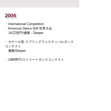
2006
・International Competition
American Dance Drill 世界大会
JAZZ部門/優勝：Deeper
・カナール彩 スプリングフェスティバルダンス
コンテスト
優勝/Deeper
・24時間TVストリートダンスコンテスト
優勝/Deeper
・
H2O Cup
ALL JAPAN AEROBICS CONTEST関東予選
HIPHOP DANCE部門/優勝：Deeper(全国大会
進出)
2007
・International Competition